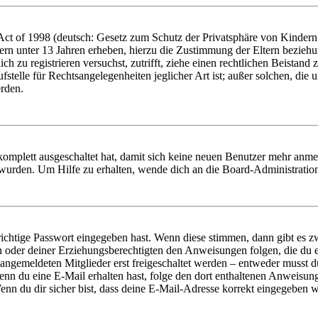
t of 1998 (deutsch: Gesetz zum Schutz der Privatsphäre von Kindern i
ern unter 13 Jahren erheben, hierzu die Zustimmung der Eltern bezieh
dich zu registrieren versuchst, zutrifft, ziehe einen rechtlichen Beista
stelle für Rechtsangelegenheiten jeglicher Art ist; außer solchen, die
erden.
 komplett ausgeschaltet hat, damit sich keine neuen Benutzer mehr anm
 wurden. Um Hilfe zu erhalten, wende dich an die Board-Administratio
richtige Passwort eingegeben hast. Wenn diese stimmen, dann gibt es
ern oder deiner Erziehungsberechtigten den Anweisungen folgen, die du e
 angemeldeten Mitglieder erst freigeschaltet werden – entweder musst du
. Wenn du eine E-Mail erhalten hast, folge den dort enthaltenen Anweis
nn du dir sicher bist, dass deine E-Mail-Adresse korrekt eingegeben w