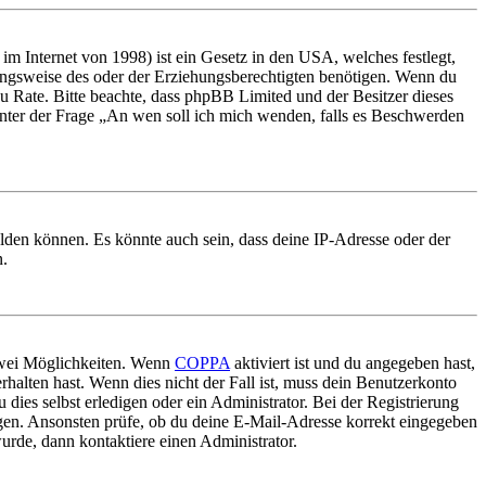
m Internet von 1998) ist ein Gesetz in den USA, welches festlegt,
ungsweise des oder der Erziehungsberechtigten benötigen. Wenn du
nd zu Rate. Bitte beachte, dass phpBB Limited und der Besitzer dieses
 unter der Frage „An wen soll ich mich wenden, falls es Beschwerden
elden können. Es könnte auch sein, dass deine IP-Adresse oder der
n.
 zwei Möglichkeiten. Wenn
COPPA
aktiviert ist und du angegeben hast,
rhalten hast. Wenn dies nicht der Fall ist, muss dein Benutzerkonto
 dies selbst erledigen oder ein Administrator. Bei der Registrierung
ungen. Ansonsten prüfe, ob du deine E-Mail-Adresse korrekt eingegeben
urde, dann kontaktiere einen Administrator.