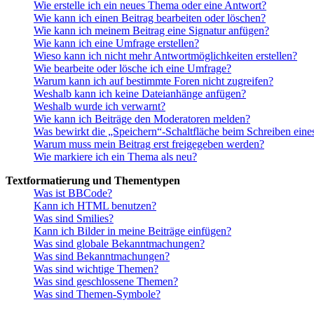
Wie erstelle ich ein neues Thema oder eine Antwort?
Wie kann ich einen Beitrag bearbeiten oder löschen?
Wie kann ich meinem Beitrag eine Signatur anfügen?
Wie kann ich eine Umfrage erstellen?
Wieso kann ich nicht mehr Antwortmöglichkeiten erstellen?
Wie bearbeite oder lösche ich eine Umfrage?
Warum kann ich auf bestimmte Foren nicht zugreifen?
Weshalb kann ich keine Dateianhänge anfügen?
Weshalb wurde ich verwarnt?
Wie kann ich Beiträge den Moderatoren melden?
Was bewirkt die „Speichern“-Schaltfläche beim Schreiben eine
Warum muss mein Beitrag erst freigegeben werden?
Wie markiere ich ein Thema als neu?
Textformatierung und Thementypen
Was ist BBCode?
Kann ich HTML benutzen?
Was sind Smilies?
Kann ich Bilder in meine Beiträge einfügen?
Was sind globale Bekanntmachungen?
Was sind Bekanntmachungen?
Was sind wichtige Themen?
Was sind geschlossene Themen?
Was sind Themen-Symbole?