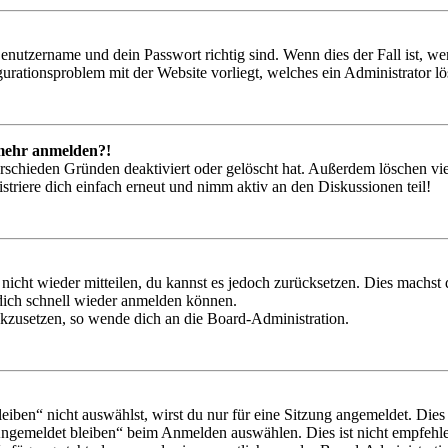
Benutzername und dein Passwort richtig sind. Wenn dies der Fall ist, w
igurationsproblem mit der Website vorliegt, welches ein Administrator l
t mehr anmelden?!
rschieden Gründen deaktiviert oder gelöscht hat. Außerdem löschen vie
triere dich einfach erneut und nimm aktiv an den Diskussionen teil!
 nicht wieder mitteilen, du kannst es jedoch zurücksetzen. Dies machs
 dich schnell wieder anmelden können.
ückzusetzen, so wende dich an die Board-Administration.
en“ nicht auswählst, wirst du nur für eine Sitzung angemeldet. Dies
Angemeldet bleiben“ beim Anmelden auswählen. Dies ist nicht empfehle