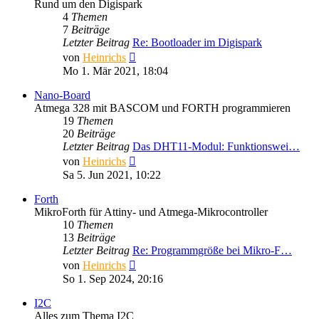
Rund um den Digispark
4
Themen
7
Beiträge
Letzter Beitrag
Re: Bootloader im Digispark
Neuester
von
Heinrichs
Beitrag
Mo 1. Mär 2021, 18:04
Nano-Board
Atmega 328 mit BASCOM und FORTH programmieren
19
Themen
20
Beiträge
Letzter Beitrag
Das DHT11-Modul: Funktionswei…
Neuester
von
Heinrichs
Beitrag
Sa 5. Jun 2021, 10:22
Forth
MikroForth für Attiny- und Atmega-Mikrocontroller
10
Themen
13
Beiträge
Letzter Beitrag
Re: Programmgröße bei Mikro-F…
Neuester
von
Heinrichs
Beitrag
So 1. Sep 2024, 20:16
I2C
Alles zum Thema I2C