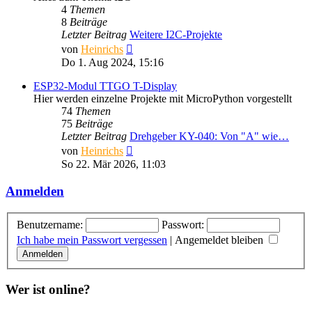
4
Themen
8
Beiträge
Letzter Beitrag
Weitere I2C-Projekte
Neuester
von
Heinrichs
Beitrag
Do 1. Aug 2024, 15:16
ESP32-Modul TTGO T-Display
Hier werden einzelne Projekte mit MicroPython vorgestellt
74
Themen
75
Beiträge
Letzter Beitrag
Drehgeber KY-040: Von "A" wie…
Neuester
von
Heinrichs
Beitrag
So 22. Mär 2026, 11:03
Anmelden
Benutzername:
Passwort:
Ich habe mein Passwort vergessen
|
Angemeldet bleiben
Wer ist online?