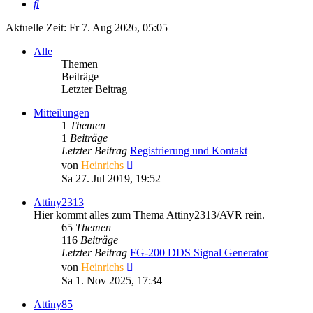
Suche
Aktuelle Zeit: Fr 7. Aug 2026, 05:05
Alle
Themen
Beiträge
Letzter Beitrag
Mitteilungen
1
Themen
1
Beiträge
Letzter Beitrag
Registrierung und Kontakt
Neuester
von
Heinrichs
Beitrag
Sa 27. Jul 2019, 19:52
Attiny2313
Hier kommt alles zum Thema Attiny2313/AVR rein.
65
Themen
116
Beiträge
Letzter Beitrag
FG-200 DDS Signal Generator
Neuester
von
Heinrichs
Beitrag
Sa 1. Nov 2025, 17:34
Attiny85