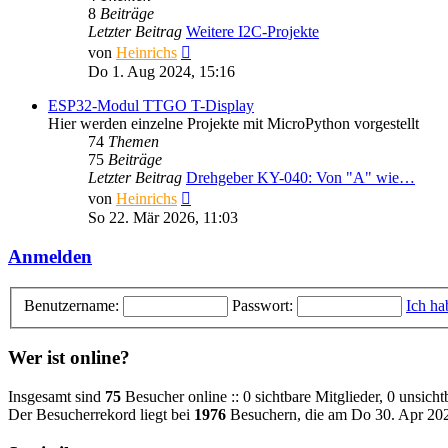
8
Beiträge
Letzter Beitrag
Weitere I2C-Projekte
Neuester
von
Heinrichs
Beitrag
Do 1. Aug 2024, 15:16
ESP32-Modul TTGO T-Display
Hier werden einzelne Projekte mit MicroPython vorgestellt
74
Themen
75
Beiträge
Letzter Beitrag
Drehgeber KY-040: Von "A" wie…
Neuester
von
Heinrichs
Beitrag
So 22. Mär 2026, 11:03
Anmelden
Benutzername:
Passwort:
Ich ha
Wer ist online?
Insgesamt sind
75
Besucher online :: 0 sichtbare Mitglieder, 0 unsich
Der Besucherrekord liegt bei
1976
Besuchern, die am Do 30. Apr 2026