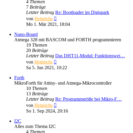
4
Themen
7
Beiträge
Letzter Beitrag
Re: Bootloader im Digispark
Neuester
von
Heinrichs
Beitrag
Mo 1. Mär 2021, 18:04
Nano-Board
Atmega 328 mit BASCOM und FORTH programmieren
19
Themen
20
Beiträge
Letzter Beitrag
Das DHT11-Modul: Funktionswei…
Neuester
von
Heinrichs
Beitrag
Sa 5. Jun 2021, 10:22
Forth
MikroForth für Attiny- und Atmega-Mikrocontroller
10
Themen
13
Beiträge
Letzter Beitrag
Re: Programmgröße bei Mikro-F…
Neuester
von
Heinrichs
Beitrag
So 1. Sep 2024, 20:16
I2C
Alles zum Thema I2C
4
Themen