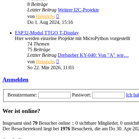
8
Beiträge
Letzter Beitrag
Weitere I2C-Projekte
Neuester
von
Heinrichs
Beitrag
Do 1. Aug 2024, 15:16
ESP32-Modul TTGO T-Display
Hier werden einzelne Projekte mit MicroPython vorgestellt
74
Themen
75
Beiträge
Letzter Beitrag
Drehgeber KY-040: Von "A" wie…
Neuester
von
Heinrichs
Beitrag
So 22. Mär 2026, 11:03
Anmelden
Benutzername:
Passwort:
Ich ha
Wer ist online?
Insgesamt sind
79
Besucher online :: 0 sichtbare Mitglieder, 0 unsich
Der Besucherrekord liegt bei
1976
Besuchern, die am Do 30. Apr 2026