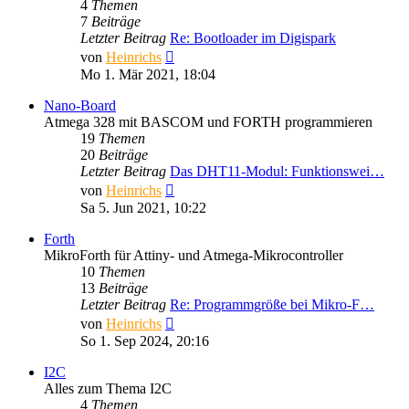
4
Themen
7
Beiträge
Letzter Beitrag
Re: Bootloader im Digispark
Neuester
von
Heinrichs
Beitrag
Mo 1. Mär 2021, 18:04
Nano-Board
Atmega 328 mit BASCOM und FORTH programmieren
19
Themen
20
Beiträge
Letzter Beitrag
Das DHT11-Modul: Funktionswei…
Neuester
von
Heinrichs
Beitrag
Sa 5. Jun 2021, 10:22
Forth
MikroForth für Attiny- und Atmega-Mikrocontroller
10
Themen
13
Beiträge
Letzter Beitrag
Re: Programmgröße bei Mikro-F…
Neuester
von
Heinrichs
Beitrag
So 1. Sep 2024, 20:16
I2C
Alles zum Thema I2C
4
Themen