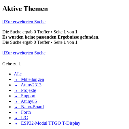
Aktive Themen
Zur erweiterten Suche
Die Suche ergab 0 Treffer • Seite
1
von
1
Es wurden keine passenden Ergebnisse gefunden.
Die Suche ergab 0 Treffer • Seite
1
von
1
Zur erweiterten Suche
Gehe zu
Alle
↳ Mitteilungen
↳ Attiny2313
↳ Projekte
↳ Support
↳ Attiny85
↳ Nano-Board
↳ Forth
↳ I2C
↳ ESP32-Modul TTGO T-Display