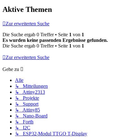
Aktive Themen
Zur erweiterten Suche
Die Suche ergab 0 Treffer • Seite
1
von
1
Es wurden keine passenden Ergebnisse gefunden.
Die Suche ergab 0 Treffer • Seite
1
von
1
Zur erweiterten Suche
Gehe zu
Alle
↳ Mitteilungen
↳ Attiny2313
↳ Projekte
↳ Support
↳ Attiny85
↳ Nano-Board
↳ Forth
↳ I2C
↳ ESP32-Modul TTGO T-Display