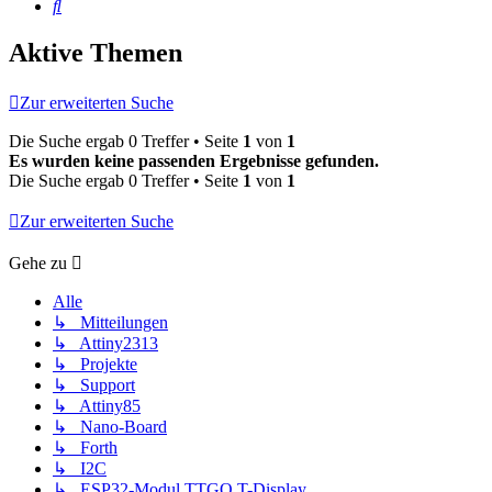
Suche
Aktive Themen
Zur erweiterten Suche
Die Suche ergab 0 Treffer • Seite
1
von
1
Es wurden keine passenden Ergebnisse gefunden.
Die Suche ergab 0 Treffer • Seite
1
von
1
Zur erweiterten Suche
Gehe zu
Alle
↳ Mitteilungen
↳ Attiny2313
↳ Projekte
↳ Support
↳ Attiny85
↳ Nano-Board
↳ Forth
↳ I2C
↳ ESP32-Modul TTGO T-Display