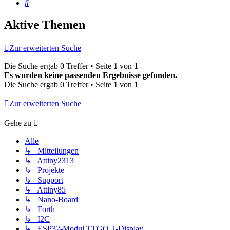
Suche
Aktive Themen
Zur erweiterten Suche
Die Suche ergab 0 Treffer • Seite
1
von
1
Es wurden keine passenden Ergebnisse gefunden.
Die Suche ergab 0 Treffer • Seite
1
von
1
Zur erweiterten Suche
Gehe zu
Alle
↳ Mitteilungen
↳ Attiny2313
↳ Projekte
↳ Support
↳ Attiny85
↳ Nano-Board
↳ Forth
↳ I2C
↳ ESP32-Modul TTGO T-Display