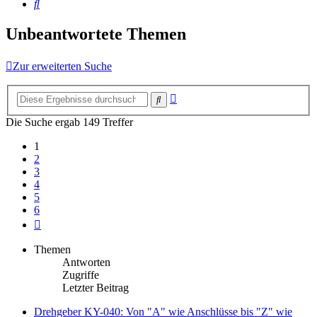
Suche
Unbeantwortete Themen
Zur erweiterten Suche
Erweiterte
Suche
Suche
Die Suche ergab 149 Treffer
1
2
3
4
5
6
Nächste
Themen
Antworten
Zugriffe
Letzter Beitrag
Drehgeber KY-040: Von "A" wie Anschlüsse bis "Z" wie