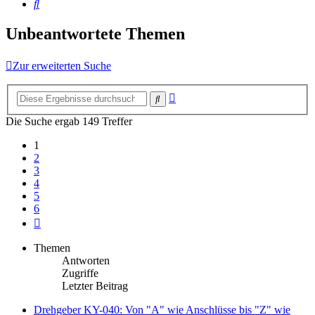
Suche
Unbeantwortete Themen
Zur erweiterten Suche
Erweiterte
Suche
Suche
Die Suche ergab 149 Treffer
1
2
3
4
5
6
Nächste
Themen
Antworten
Zugriffe
Letzter Beitrag
Drehgeber KY-040: Von "A" wie Anschlüsse bis "Z" wie