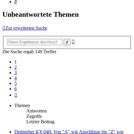
Suche
Unbeantwortete Themen
Zur erweiterten Suche
Erweiterte
Suche
Suche
Die Suche ergab 149 Treffer
1
2
3
4
5
6
Nächste
Themen
Antworten
Zugriffe
Letzter Beitrag
Drehgeber KY-040: Von "A" wie Anschlüsse bis "Z" wie