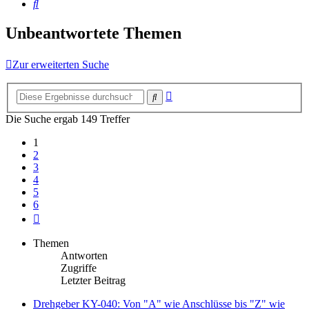
Suche
Unbeantwortete Themen
Zur erweiterten Suche
Erweiterte
Suche
Suche
Die Suche ergab 149 Treffer
1
2
3
4
5
6
Nächste
Themen
Antworten
Zugriffe
Letzter Beitrag
Drehgeber KY-040: Von "A" wie Anschlüsse bis "Z" wie