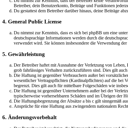
Du nimmst zur Kenntnis, dass der Betreiber keine Verantwortung 
Betreiber, dein Benutzerkonto, Beiträge und Funktionen jederze
Du gestattest dem Betreiber darüber hinaus, deine Beiträge abz
4. General Public License
Du nimmst zur Kenntnis, dass es sich bei phpBB um eine unter
deutschsprachige Informationen werden durch die deutschsprac
verwendet wird. Sie können insbesondere die Verwendung der S
5. Gewährleistung
Der Betreiber haftet mit Ausnahme der Verletzung von Leben, Kö
grob fahrlässiges Verhalten zurückzuführen sind. Dies gilt au
Die Haftung ist gegenüber Verbrauchern außer bei vorsätzlich
wesentlicher Vertragspflichten (Kardinalpflichten) auf die be
begrenzt. Dies gilt auch für mittelbare Folgeschäden wie ins
Die Haftung ist gegenüber Unternehmern außer bei der Verletzu
typischerweise vorhersehbaren Schäden und im Übrigen der Höh
Die Haftungsbegrenzung der Absätze a bis c gilt sinngemäß auc
Ansprüche für eine Haftung aus zwingendem nationalem Recht 
6. Änderungsvorbehalt