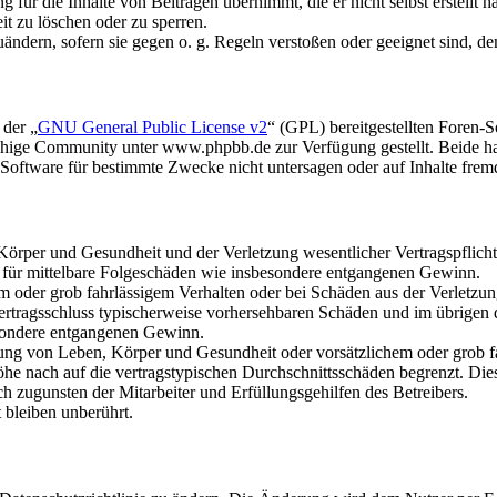
für die Inhalte von Beiträgen übernimmt, die er nicht selbst erstellt 
it zu löschen oder zu sperren.
uändern, sofern sie gegen o. g. Regeln verstoßen oder geeignet sind, 
 der „
GNU General Public License v2
“ (GPL) bereitgestellten Foren
hige Community unter www.phpbb.de zur Verfügung gestellt. Beide hab
oftware für bestimmte Zwecke nicht untersagen oder auf Inhalte frem
rper und Gesundheit und der Verletzung wesentlicher Vertragspflichten
ch für mittelbare Folgeschäden wie insbesondere entgangenen Gewinn.
em oder grob fahrlässigem Verhalten oder bei Schäden aus der Verletz
i Vertragsschluss typischerweise vorhersehbaren Schäden und im übrigen
besondere entgangenen Gewinn.
ng von Leben, Körper und Gesundheit oder vorsätzlichem oder grob fah
e nach auf die vertragstypischen Durchschnittsschäden begrenzt. Dies
h zugunsten der Mitarbeiter und Erfüllungsgehilfen des Betreibers.
bleiben unberührt.