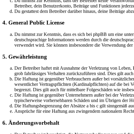
Du nimmst zur Kenntnis, dass der Betreiber keine Verantwortung 
Betreiber, dein Benutzerkonto, Beiträge und Funktionen jederze
Du gestattest dem Betreiber darüber hinaus, deine Beiträge abz
4. General Public License
Du nimmst zur Kenntnis, dass es sich bei phpBB um eine unter
deutschsprachige Informationen werden durch die deutschsprac
verwendet wird. Sie können insbesondere die Verwendung der S
5. Gewährleistung
Der Betreiber haftet mit Ausnahme der Verletzung von Leben, Kö
grob fahrlässiges Verhalten zurückzuführen sind. Dies gilt au
Die Haftung ist gegenüber Verbrauchern außer bei vorsätzlich
wesentlicher Vertragspflichten (Kardinalpflichten) auf die be
begrenzt. Dies gilt auch für mittelbare Folgeschäden wie ins
Die Haftung ist gegenüber Unternehmern außer bei der Verletzu
typischerweise vorhersehbaren Schäden und im Übrigen der Höh
Die Haftungsbegrenzung der Absätze a bis c gilt sinngemäß auc
Ansprüche für eine Haftung aus zwingendem nationalem Recht 
6. Änderungsvorbehalt