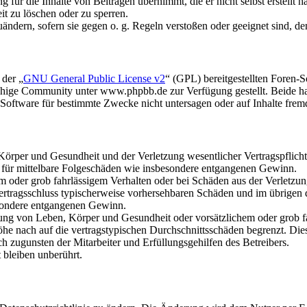
für die Inhalte von Beiträgen übernimmt, die er nicht selbst erstellt 
it zu löschen oder zu sperren.
uändern, sofern sie gegen o. g. Regeln verstoßen oder geeignet sind, 
 der „
GNU General Public License v2
“ (GPL) bereitgestellten Foren
hige Community unter www.phpbb.de zur Verfügung gestellt. Beide hab
oftware für bestimmte Zwecke nicht untersagen oder auf Inhalte frem
rper und Gesundheit und der Verletzung wesentlicher Vertragspflichten
ch für mittelbare Folgeschäden wie insbesondere entgangenen Gewinn.
em oder grob fahrlässigem Verhalten oder bei Schäden aus der Verletz
i Vertragsschluss typischerweise vorhersehbaren Schäden und im übrigen
besondere entgangenen Gewinn.
ng von Leben, Körper und Gesundheit oder vorsätzlichem oder grob fah
e nach auf die vertragstypischen Durchschnittsschäden begrenzt. Dies
h zugunsten der Mitarbeiter und Erfüllungsgehilfen des Betreibers.
bleiben unberührt.