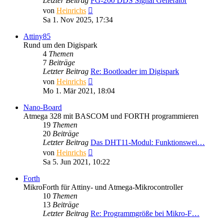
Letzter Beitrag
FG-200 DDS Signal Generator
Neuester
von
Heinrichs
Beitrag
Sa 1. Nov 2025, 17:34
Attiny85
Rund um den Digispark
4
Themen
7
Beiträge
Letzter Beitrag
Re: Bootloader im Digispark
Neuester
von
Heinrichs
Beitrag
Mo 1. Mär 2021, 18:04
Nano-Board
Atmega 328 mit BASCOM und FORTH programmieren
19
Themen
20
Beiträge
Letzter Beitrag
Das DHT11-Modul: Funktionswei…
Neuester
von
Heinrichs
Beitrag
Sa 5. Jun 2021, 10:22
Forth
MikroForth für Attiny- und Atmega-Mikrocontroller
10
Themen
13
Beiträge
Letzter Beitrag
Re: Programmgröße bei Mikro-F…