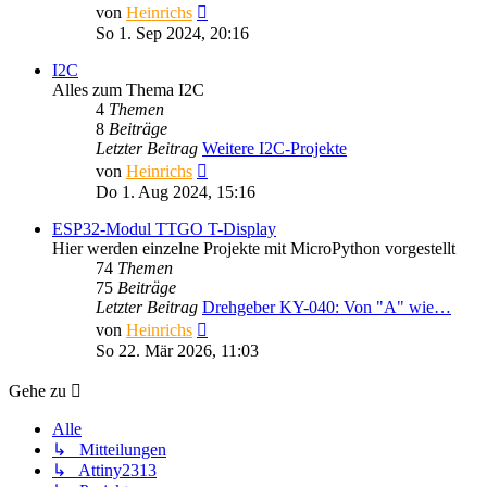
Neuester
von
Heinrichs
Beitrag
So 1. Sep 2024, 20:16
I2C
Alles zum Thema I2C
4
Themen
8
Beiträge
Letzter Beitrag
Weitere I2C-Projekte
Neuester
von
Heinrichs
Beitrag
Do 1. Aug 2024, 15:16
ESP32-Modul TTGO T-Display
Hier werden einzelne Projekte mit MicroPython vorgestellt
74
Themen
75
Beiträge
Letzter Beitrag
Drehgeber KY-040: Von "A" wie…
Neuester
von
Heinrichs
Beitrag
So 22. Mär 2026, 11:03
Gehe zu
Alle
↳ Mitteilungen
↳ Attiny2313