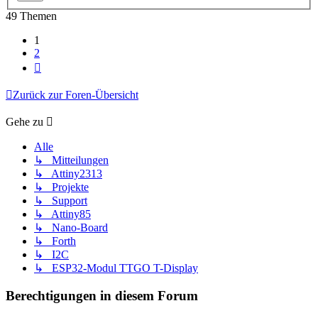
49 Themen
1
2
Nächste
Zurück zur Foren-Übersicht
Gehe zu
Alle
↳ Mitteilungen
↳ Attiny2313
↳ Projekte
↳ Support
↳ Attiny85
↳ Nano-Board
↳ Forth
↳ I2C
↳ ESP32-Modul TTGO T-Display
Berechtigungen in diesem Forum