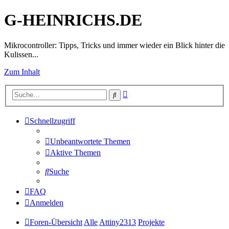
G-HEINRICHS.DE
Mikrocontroller: Tipps, Tricks und immer wieder ein Blick hinter die
Kulissen...
Zum Inhalt
Erweiterte
Suche
Suche
Schnellzugriff
Unbeantwortete Themen
Aktive Themen
Suche
FAQ
Anmelden
Foren-Übersicht
Alle
Attiny2313
Projekte