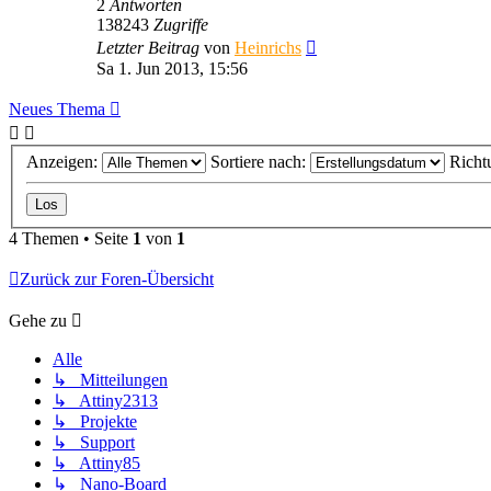
2
Antworten
138243
Zugriffe
Letzter Beitrag
von
Heinrichs
Sa 1. Jun 2013, 15:56
Neues Thema
Anzeigen:
Sortiere nach:
Richt
4 Themen • Seite
1
von
1
Zurück zur Foren-Übersicht
Gehe zu
Alle
↳ Mitteilungen
↳ Attiny2313
↳ Projekte
↳ Support
↳ Attiny85
↳ Nano-Board