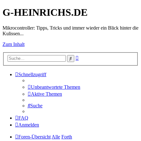
G-HEINRICHS.DE
Mikrocontroller: Tipps, Tricks und immer wieder ein Blick hinter die
Kulissen...
Zum Inhalt
Erweiterte
Suche
Suche
Schnellzugriff
Unbeantwortete Themen
Aktive Themen
Suche
FAQ
Anmelden
Foren-Übersicht
Alle
Forth