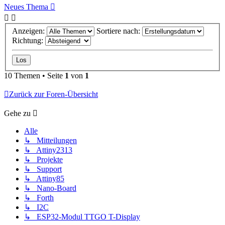
Neues Thema
Anzeigen:
Sortiere nach:
Richtung:
10 Themen • Seite
1
von
1
Zurück zur Foren-Übersicht
Gehe zu
Alle
↳ Mitteilungen
↳ Attiny2313
↳ Projekte
↳ Support
↳ Attiny85
↳ Nano-Board
↳ Forth
↳ I2C
↳ ESP32-Modul TTGO T-Display