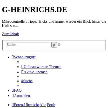
G-HEINRICHS.DE
Mikrocontroller: Tipps, Tricks und immer wieder ein Blick hinter die
Kulissen...
Zum Inhalt
Erweiterte
Suche
Suche
Schnellzugriff
Unbeantwortete Themen
Aktive Themen
Suche
FAQ
Anmelden
Foren-Übersicht
Alle
Forth