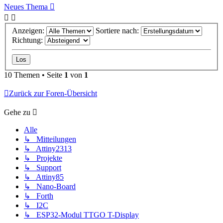
Neues Thema
Anzeigen:
Sortiere nach:
Richtung:
10 Themen • Seite
1
von
1
Zurück zur Foren-Übersicht
Gehe zu
Alle
↳ Mitteilungen
↳ Attiny2313
↳ Projekte
↳ Support
↳ Attiny85
↳ Nano-Board
↳ Forth
↳ I2C
↳ ESP32-Modul TTGO T-Display