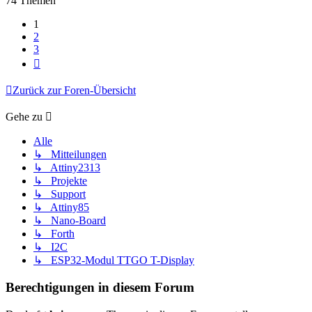
74 Themen
1
2
3
Nächste
Zurück zur Foren-Übersicht
Gehe zu
Alle
↳ Mitteilungen
↳ Attiny2313
↳ Projekte
↳ Support
↳ Attiny85
↳ Nano-Board
↳ Forth
↳ I2C
↳ ESP32-Modul TTGO T-Display
Berechtigungen in diesem Forum