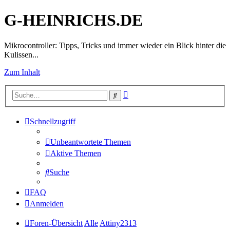
G-HEINRICHS.DE
Mikrocontroller: Tipps, Tricks und immer wieder ein Blick hinter die
Kulissen...
Zum Inhalt
Erweiterte
Suche
Suche
Schnellzugriff
Unbeantwortete Themen
Aktive Themen
Suche
FAQ
Anmelden
Foren-Übersicht
Alle
Attiny2313