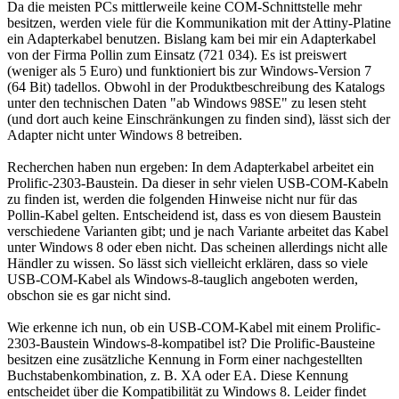
Da die meisten PCs mittlerweile keine COM-Schnittstelle mehr
besitzen, werden viele für die Kommunikation mit der Attiny-Platine
ein Adapterkabel benutzen. Bislang kam bei mir ein Adapterkabel
von der Firma Pollin zum Einsatz (721 034). Es ist preiswert
(weniger als 5 Euro) und funktioniert bis zur Windows-Version 7
(64 Bit) tadellos. Obwohl in der Produktbeschreibung des Katalogs
unter den technischen Daten "ab Windows 98SE" zu lesen steht
(und dort auch keine Einschränkungen zu finden sind), lässt sich der
Adapter nicht unter Windows 8 betreiben.
Recherchen haben nun ergeben: In dem Adapterkabel arbeitet ein
Prolific-2303-Baustein. Da dieser in sehr vielen USB-COM-Kabeln
zu finden ist, werden die folgenden Hinweise nicht nur für das
Pollin-Kabel gelten. Entscheidend ist, dass es von diesem Baustein
verschiedene Varianten gibt; und je nach Variante arbeitet das Kabel
unter Windows 8 oder eben nicht. Das scheinen allerdings nicht alle
Händler zu wissen. So lässt sich vielleicht erklären, dass so viele
USB-COM-Kabel als Windows-8-tauglich angeboten werden,
obschon sie es gar nicht sind.
Wie erkenne ich nun, ob ein USB-COM-Kabel mit einem Prolific-
2303-Baustein Windows-8-kompatibel ist? Die Prolific-Bausteine
besitzen eine zusätzliche Kennung in Form einer nachgestellten
Buchstabenkombination, z. B. XA oder EA. Diese Kennung
entscheidet über die Kompatibilität zu Windows 8. Leider findet