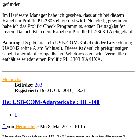
gefunden.
Im Hardware-Manager habe ich gesehen, dass auch bei diesem
Kabel ein Prolific PL-2303 eingesetzt wird. Neugierig geworden
habe ich das Prolific-Check-Programm (s. ersten Beitrag) laufen
lassen: Danach ist in dem Kabel ein Prolific PL-2303 TA eingebaut!
Achtung
: Es gibt auch ein USB-COM-Kabel mit der Bezeichnung
UA0042 (ohne A am Schluss!). Dieses ist deutlich preisgünstiger,
scheint aber nicht kompatibel zu Windows 8 zu sein. Vermutlich
enthält es wieder einen Prolific PL-2303 XA/HXA.
Nach
oben
Heinrichs
Beiträge:
203
Registriert:
Do 21. Okt 2010, 18:31
Re: USB-COM-Adapterkabel: HL-340
Zitieren
Beitrag
von
Heinrichs
»
Mo 8. Mai 2017, 10:16