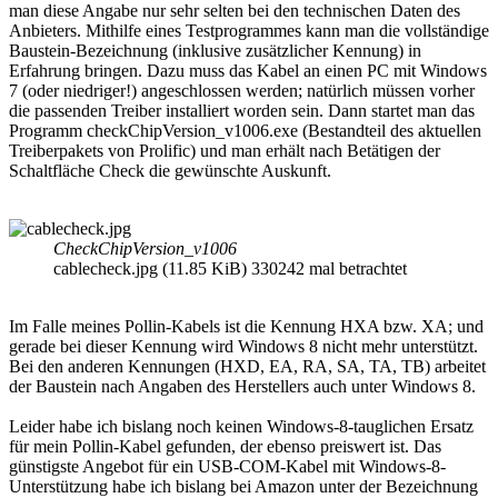
man diese Angabe nur sehr selten bei den technischen Daten des
Anbieters. Mithilfe eines Testprogrammes kann man die vollständige
Baustein-Bezeichnung (inklusive zusätzlicher Kennung) in
Erfahrung bringen. Dazu muss das Kabel an einen PC mit Windows
7 (oder niedriger!) angeschlossen werden; natürlich müssen vorher
die passenden Treiber installiert worden sein. Dann startet man das
Programm checkChipVersion_v1006.exe (Bestandteil des aktuellen
Treiberpakets von Prolific) und man erhält nach Betätigen der
Schaltfläche Check die gewünschte Auskunft.
CheckChipVersion_v1006
cablecheck.jpg (11.85 KiB) 330242 mal betrachtet
Im Falle meines Pollin-Kabels ist die Kennung HXA bzw. XA; und
gerade bei dieser Kennung wird Windows 8 nicht mehr unterstützt.
Bei den anderen Kennungen (HXD, EA, RA, SA, TA, TB) arbeitet
der Baustein nach Angaben des Herstellers auch unter Windows 8.
Leider habe ich bislang noch keinen Windows-8-tauglichen Ersatz
für mein Pollin-Kabel gefunden, der ebenso preiswert ist. Das
günstigste Angebot für ein USB-COM-Kabel mit Windows-8-
Unterstützung habe ich bislang bei Amazon unter der Bezeichnung