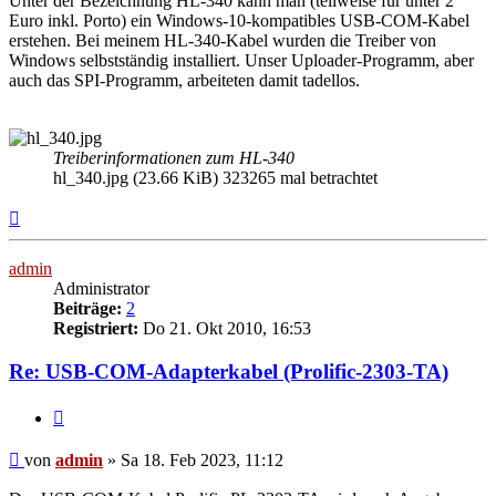
Unter der Bezeichnung HL-340 kann man (teilweise für unter 2
Euro inkl. Porto) ein Windows-10-kompatibles USB-COM-Kabel
erstehen. Bei meinem HL-340-Kabel wurden die Treiber von
Windows selbstständig installiert. Unser Uploader-Programm, aber
auch das SPI-Programm, arbeiteten damit tadellos.
Treiberinformationen zum HL-340
hl_340.jpg (23.66 KiB) 323265 mal betrachtet
Nach
oben
admin
Administrator
Beiträge:
2
Registriert:
Do 21. Okt 2010, 16:53
Re: USB-COM-Adapterkabel (Prolific-2303-TA)
Zitieren
Beitrag
von
admin
»
Sa 18. Feb 2023, 11:12