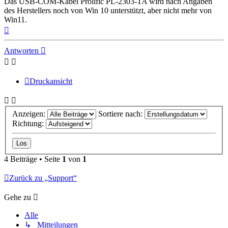
Das USB-COM-Kabel Prolific PL-2303-TA wird nach Angaben
des Herstellers noch von Win 10 unterstützt, aber nicht mehr von
Win11.
Nach
oben
Antworten
Druckansicht
Anzeigen:
Sortiere nach:
Richtung:
4 Beiträge • Seite
1
von
1
Zurück zu „Support“
Gehe zu
Alle
↳ Mitteilungen