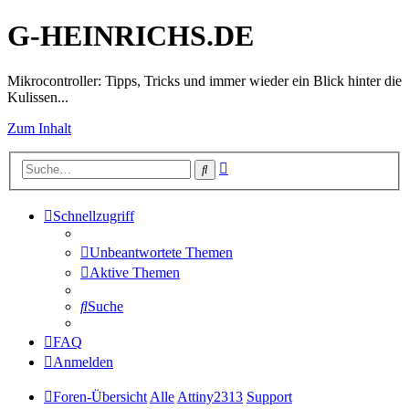
G-HEINRICHS.DE
Mikrocontroller: Tipps, Tricks und immer wieder ein Blick hinter die
Kulissen...
Zum Inhalt
Erweiterte
Suche
Suche
Schnellzugriff
Unbeantwortete Themen
Aktive Themen
Suche
FAQ
Anmelden
Foren-Übersicht
Alle
Attiny2313
Support