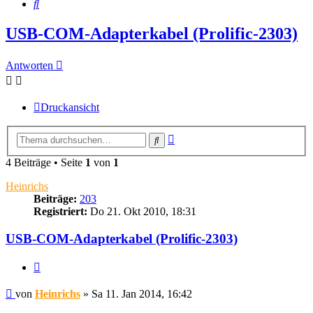
Suche
USB-COM-Adapterkabel (Prolific-2303)
Antworten
Druckansicht
Erweiterte
Suche
Suche
4 Beiträge • Seite
1
von
1
Heinrichs
Beiträge:
203
Registriert:
Do 21. Okt 2010, 18:31
USB-COM-Adapterkabel (Prolific-2303)
Zitieren
Beitrag
von
Heinrichs
»
Sa 11. Jan 2014, 16:42