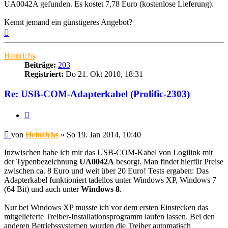
UA0042A gefunden. Es kostet 7,78 Euro (kostenlose Lieferung).
Kennt jemand ein günstigeres Angebot?
Nach
oben
Heinrichs
Beiträge:
203
Registriert:
Do 21. Okt 2010, 18:31
Re: USB-COM-Adapterkabel (Prolific-2303)
Zitieren
Beitrag
von
Heinrichs
»
So 19. Jan 2014, 10:40
Inzwischen habe ich mir das USB-COM-Kabel von Logilink mit
der Typenbezeichnung
UA0042A
besorgt. Man findet hierfür Preise
zwischen ca. 8 Euro und weit über 20 Euro! Tests ergaben: Das
Adapterkabel funktioniert tadellos unter Windows XP, Windows 7
(64 Bit) und auch unter
Windows 8
.
Nur bei Windows XP musste ich vor dem ersten Einstecken das
mitgelieferte Treiber-Installationsprogramm laufen lassen. Bei den
anderen Betriebssystemen wurden die Treiber automatisch