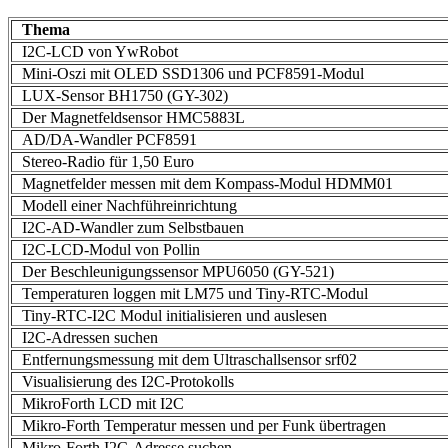
Thema
I2C-LCD von YwRobot
Mini-Oszi mit OLED SSD1306 und PCF8591-Modul
LUX-Sensor BH1750 (GY-302)
Der Magnetfeldsensor HMC5883L
AD/DA-Wandler PCF8591
Stereo-Radio für 1,50 Euro
Magnetfelder messen mit dem Kompass-Modul HDMM01
Modell einer Nachführeinrichtung
I2C-AD-Wandler zum Selbstbauen
I2C-LCD-Modul von Pollin
Der Beschleunigungssensor MPU6050 (GY-521)
Temperaturen loggen mit LM75 und Tiny-RTC-Modul
Tiny-RTC-I2C Modul initialisieren und auslesen
I2C-Adressen suchen
Entfernungsmessung mit dem Ultraschallsensor srf02
Visualisierung des I2C-Protokolls
MikroForth LCD mit I2C
Mikro-Forth Temperatur messen und per Funk übertragen
Mikro-Forth I2C-Adresse suchen