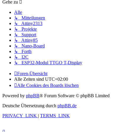
Gehe zu
Alle
↳ Mitteilungen
↳ Attiny2313
↳ Projekte
↳ Support
↳ Attiny85
↳ Nano-Board
↳ Forth
↳ I2C
↳ ESP32-Modul TTGO T-Display
Foren-Übersicht
Alle Zeiten sind
UTC+02:00
Alle Cookies des Boards löschen
Powered by
phpBB
® Forum Software © phpBB Limited
Deutsche Übersetzung durch
phpBB.de
PRIVACY_LINK
|
TERMS_LINK