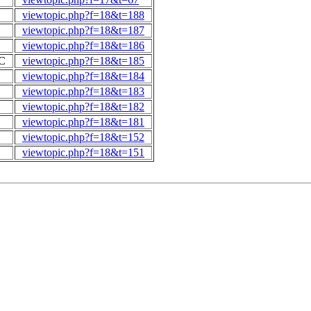
viewtopic.php?f=18&t=188
viewtopic.php?f=18&t=187
viewtopic.php?f=18&t=186
2C
viewtopic.php?f=18&t=185
viewtopic.php?f=18&t=184
viewtopic.php?f=18&t=183
viewtopic.php?f=18&t=182
viewtopic.php?f=18&t=181
viewtopic.php?f=18&t=152
viewtopic.php?f=18&t=151