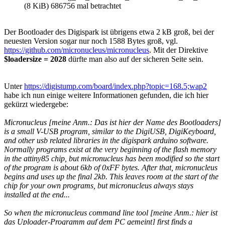
(8 KiB) 686756 mal betrachtet
Der Bootloader des Digispark ist übrigens etwa 2 kB groß, bei der
neuesten Version sogar nur noch 1588 Bytes groß, vgl.
https://github.com/micronucleus/micronucleus
. Mit der Direktive
$loadersize = 2028
dürfte man also auf der sicheren Seite sein.
Unter
https://digistump.com/board/index.php?topic=168.5;wap2
habe ich nun einige weitere Informationen gefunden, die ich hier
gekürzt wiedergebe:
Micronucleus [meine Anm.: Das ist hier der Name des Bootloaders]
is a small V-USB program, similar to the DigiUSB, DigiKeyboard,
and other usb related libraries in the digispark arduino software.
Normally programs exist at the very beginning of the flash memory
in the attiny85 chip, but micronucleus has been modified so the start
of the program is about 6kb of 0xFF bytes. After that, micronucleus
begins and uses up the final 2kb. This leaves room at the start of the
chip for your own programs, but micronucleus always stays
installed at the end...
So when the micronucleus command line tool [meine Anm.: hier ist
das Uploader-Programm auf dem PC gemeint] first finds a