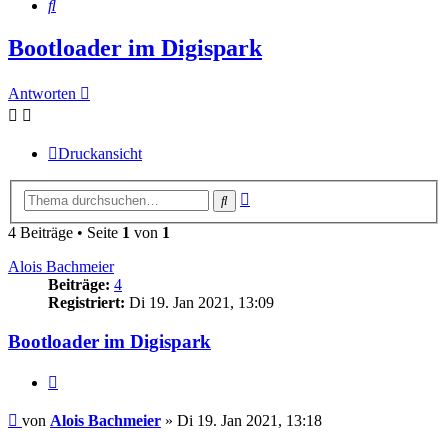
Suche
Bootloader im Digispark
Antworten
Druckansicht
Erweiterte
Suche
Suche
4 Beiträge • Seite
1
von
1
Alois Bachmeier
Beiträge:
4
Registriert:
Di 19. Jan 2021, 13:09
Bootloader im Digispark
Zitieren
Beitrag
von
Alois Bachmeier
»
Di 19. Jan 2021, 13:18