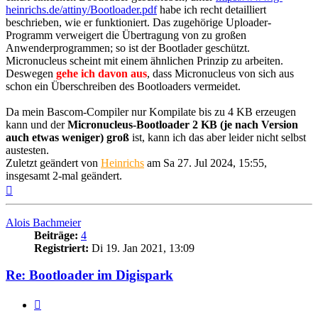
heinrichs.de/attiny/Bootloader.pdf
habe ich recht detailliert
beschrieben, wie er funktioniert. Das zugehörige Uploader-
Programm verweigert die Übertragung von zu großen
Anwenderprogrammen; so ist der Bootlader geschützt.
Micronucleus scheint mit einem ähnlichen Prinzip zu arbeiten.
Deswegen
gehe ich davon aus
, dass Micronucleus von sich aus
schon ein Überschreiben des Bootloaders vermeidet.
Da mein Bascom-Compiler nur Kompilate bis zu 4 KB erzeugen
kann und der
Micronucleus-Bootloader 2 KB (je nach Version
auch etwas weniger) groß
ist, kann ich das aber leider nicht selbst
austesten.
Zuletzt geändert von
Heinrichs
am Sa 27. Jul 2024, 15:55,
insgesamt 2-mal geändert.
Nach
oben
Alois Bachmeier
Beiträge:
4
Registriert:
Di 19. Jan 2021, 13:09
Re: Bootloader im Digispark
Zitieren