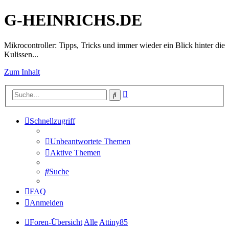
G-HEINRICHS.DE
Mikrocontroller: Tipps, Tricks und immer wieder ein Blick hinter die
Kulissen...
Zum Inhalt
Erweiterte
Suche
Suche
Schnellzugriff
Unbeantwortete Themen
Aktive Themen
Suche
FAQ
Anmelden
Foren-Übersicht
Alle
Attiny85