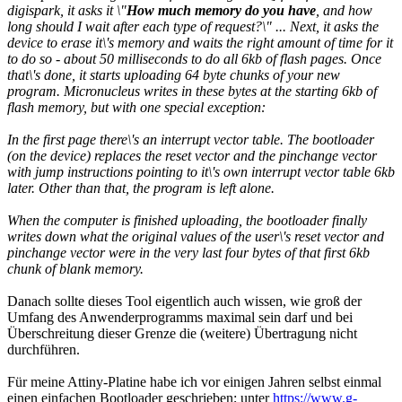
digispark, it asks it \"
How much memory do you have
, and how
long should I wait after each type of request?\" ... Next, it asks the
device to erase it\'s memory and waits the right amount of time for it
to do so - about 50 milliseconds to do all 6kb of flash pages. Once
that\'s done, it starts uploading 64 byte chunks of your new
program. Micronucleus writes in these bytes at the starting 6kb of
flash memory, but with one special exception:
In the first page there\'s an interrupt vector table. The bootloader
(on the device) replaces the reset vector and the pinchange vector
with jump instructions pointing to it\'s own interrupt vector table 6kb
later. Other than that, the program is left alone.
When the computer is finished uploading, the bootloader finally
writes down what the original values of the user\'s reset vector and
pinchange vector were in the very last four bytes of that first 6kb
chunk of blank memory.
Danach sollte dieses Tool eigentlich auch wissen, wie groß der
Umfang des Anwenderprogramms maximal sein darf und bei
Überschreitung dieser Grenze die (weitere) Übertragung nicht
durchführen.
Für meine Attiny-Platine habe ich vor einigen Jahren selbst einmal
einen einfachen Bootloader geschrieben; unter
https://www.g-