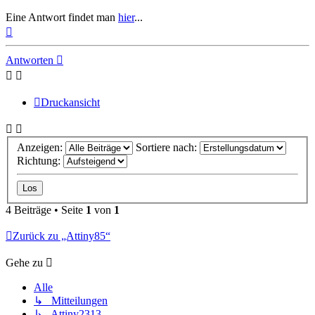
Eine Antwort findet man
hier
...
Nach
oben
Antworten
Druckansicht
Anzeigen:
Sortiere nach:
Richtung:
4 Beiträge • Seite
1
von
1
Zurück zu „Attiny85“
Gehe zu
Alle
↳ Mitteilungen
↳ Attiny2313