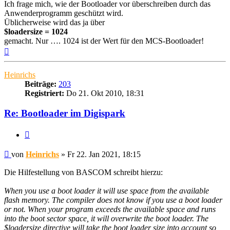
Ich frage mich, wie der Bootloader vor überschreiben durch das
Anwenderprogramm geschützt wird.
Üblicherweise wird das ja über
$loadersize = 1024
gemacht. Nur …. 1024 ist der Wert für den MCS-Bootloader!
Nach
oben
Heinrichs
Beiträge:
203
Registriert:
Do 21. Okt 2010, 18:31
Re: Bootloader im Digispark
Zitieren
Beitrag
von
Heinrichs
»
Fr 22. Jan 2021, 18:15
Die Hilfestellung von BASCOM schreibt hierzu:
When you use a boot loader it will use space from the available
flash memory. The compiler does not know if you use a boot loader
or not. When your program exceeds the available space and runs
into the boot sector space, it will overwrite the boot loader. The
$loadersize directive will take the boot loader size into account so