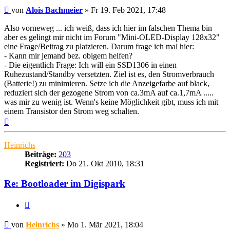
Beitrag
von
Alois Bachmeier
»
Fr 19. Feb 2021, 17:48
Also vorneweg ... ich weiß, dass ich hier im falschen Thema bin
aber es gelingt mir nicht im Forum "Mini-OLED-Display 128x32"
eine Frage/Beitrag zu platzieren. Darum frage ich mal hier:
- Kann mir jemand bez. obigem helfen?
- Die eigentlich Frage: Ich will ein SSD1306 in einen
Ruhezustand/Standby versetzten. Ziel ist es, den Stromverbrauch
(Batterie!) zu minimieren. Setze ich die Anzeigefarbe auf black,
reduziert sich der gezogene Strom von ca.3mA auf ca.1,7mA .....
was mir zu wenig ist. Wenn's keine Möglichkeit gibt, muss ich mit
einem Transistor den Strom weg schalten.
Nach
oben
Heinrichs
Beiträge:
203
Registriert:
Do 21. Okt 2010, 18:31
Re: Bootloader im Digispark
Zitieren
Beitrag
von
Heinrichs
»
Mo 1. Mär 2021, 18:04