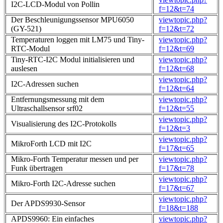
I2C-LCD-Modul von Pollin
f=12&t=74
Der Beschleunigungssensor MPU6050
viewtopic.php?
(GY-521)
f=12&t=72
Temperaturen loggen mit LM75 und Tiny-
viewtopic.php?
RTC-Modul
f=12&t=69
Tiny-RTC-I2C Modul initialisieren und
viewtopic.php?
auslesen
f=12&t=68
viewtopic.php?
I2C-Adressen suchen
f=12&t=64
Entfernungsmessung mit dem
viewtopic.php?
Ultraschallsensor srf02
f=12&t=55
viewtopic.php?
Visualisierung des I2C-Protokolls
f=12&t=3
viewtopic.php?
MikroForth LCD mit I2C
f=17&t=65
Mikro-Forth Temperatur messen und per
viewtopic.php?
Funk übertragen
f=17&t=78
viewtopic.php?
Mikro-Forth I2C-Adresse suchen
f=17&t=67
viewtopic.php?
Der APDS9930-Sensor
f=18&t=188
APDS9960: Ein einfaches
viewtopic.php?