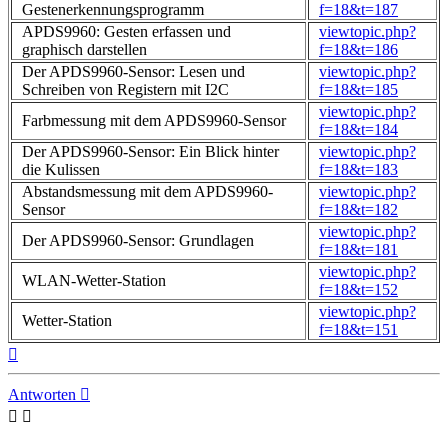
Gestenerkennungsprogramm
f=18&t=187
APDS9960: Gesten erfassen und
viewtopic.php?
graphisch darstellen
f=18&t=186
Der APDS9960-Sensor: Lesen und
viewtopic.php?
Schreiben von Registern mit I2C
f=18&t=185
viewtopic.php?
Farbmessung mit dem APDS9960-Sensor
f=18&t=184
Der APDS9960-Sensor: Ein Blick hinter
viewtopic.php?
die Kulissen
f=18&t=183
Abstandsmessung mit dem APDS9960-
viewtopic.php?
Sensor
f=18&t=182
viewtopic.php?
Der APDS9960-Sensor: Grundlagen
f=18&t=181
viewtopic.php?
WLAN-Wetter-Station
f=18&t=152
viewtopic.php?
Wetter-Station
f=18&t=151
Nach
oben
Antworten