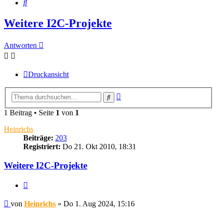
Suche
Weitere I2C-Projekte
Antworten
Druckansicht
Erweiterte
Suche
Suche
1 Beitrag • Seite
1
von
1
Heinrichs
Beiträge:
203
Registriert:
Do 21. Okt 2010, 18:31
Weitere I2C-Projekte
Zitieren
Beitrag
von
Heinrichs
»
Do 1. Aug 2024, 15:16