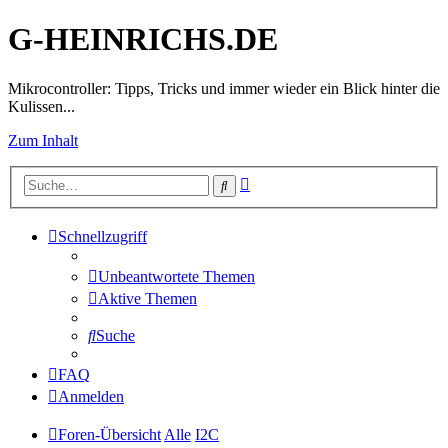
G-HEINRICHS.DE
Mikrocontroller: Tipps, Tricks und immer wieder ein Blick hinter die
Kulissen...
Zum Inhalt
Erweiterte
Suche
Suche
Schnellzugriff
Unbeantwortete Themen
Aktive Themen
Suche
FAQ
Anmelden
Foren-Übersicht
Alle
I2C