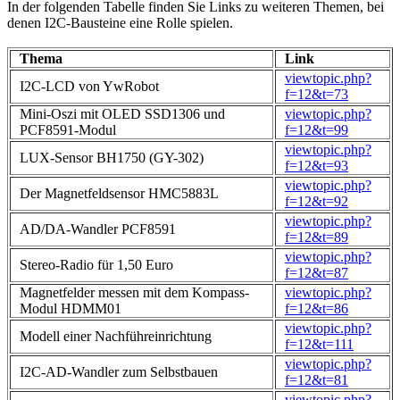
In der folgenden Tabelle finden Sie Links zu weiteren Themen, bei
denen I2C-Bausteine eine Rolle spielen.
Thema
Link
viewtopic.php?
I2C-LCD von YwRobot
f=12&t=73
Mini-Oszi mit OLED SSD1306 und
viewtopic.php?
PCF8591-Modul
f=12&t=99
viewtopic.php?
LUX-Sensor BH1750 (GY-302)
f=12&t=93
viewtopic.php?
Der Magnetfeldsensor HMC5883L
f=12&t=92
viewtopic.php?
AD/DA-Wandler PCF8591
f=12&t=89
viewtopic.php?
Stereo-Radio für 1,50 Euro
f=12&t=87
Magnetfelder messen mit dem Kompass-
viewtopic.php?
Modul HDMM01
f=12&t=86
viewtopic.php?
Modell einer Nachführeinrichtung
f=12&t=111
viewtopic.php?
I2C-AD-Wandler zum Selbstbauen
f=12&t=81
viewtopic.php?